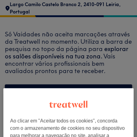
Largo Camilo Castelo Branco 2, 2410-091 Leiria,
Portugal
Só Vaidades não aceita marcações através
da Treatwell no momento. Utiliza a barra de
pesquisa no topo da página para
explorar
os salões disponíveis na tua zona.
Vais
encontrar vários profissionais bem
avaliados prontos para te receber.
Encontrar os melhores centros perto de
ti
Ao clicar em "Aceitar todos os cookies", concorda
com o armazenamento de cookies no seu dispositivo
Procurar Treatwell
para melhorar a navegação no site, analisar a