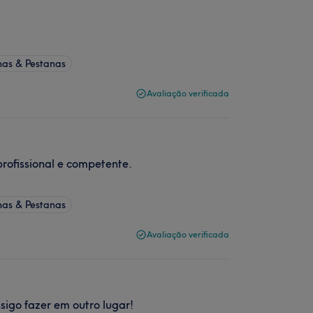
has & Pestanas
Avaliação verificada
profissional e competente.
has & Pestanas
Avaliação verificada
igo fazer em outro lugar!