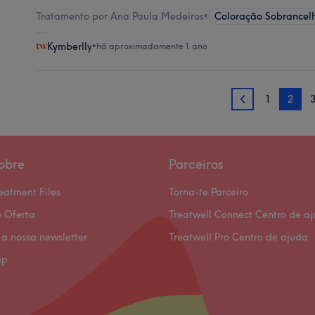
Tratamento por Ana Paula Medeiros
•
Coloração Sobrancel
Kymberlly
•
há aproximadamente 1 ano
1
2
1
obre
Parceiros
eatment Files
Torna-te Parceiro
 Oferta
Treatwell Connect Centro de a
 a nossa newsletter
Treatwell Pro Centro de ajuda
ap