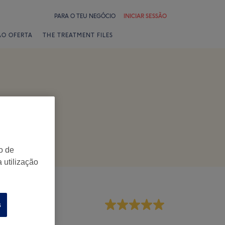
PARA O TEU NEGÓCIO
INICIAR SESSÃO
ÃO OFERTA
THE TREATMENT FILES
o de
 utilização
mpregados
s