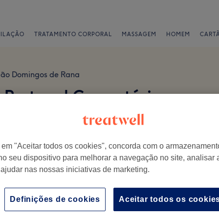
PILAÇÃO
TRATAMENTO CORPORAL
MASSAGEM
HOMEM
CART
São Domingos de Rana
 Portugal Comentários
r em "Aceitar todos os cookies", concorda com o armazenament
no seu dispositivo para melhorar a navegação no site, analisar a
 ajudar nas nossas iniciativas de marketing.
isita.
Ambiente
E
Definições de cookies
Aceitar todos os cookie