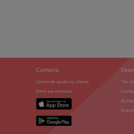
Contacto
Desc
Centro de ajuda ao cliente
The Tr
Entra em contacto
Cartão
Assine
Sitem