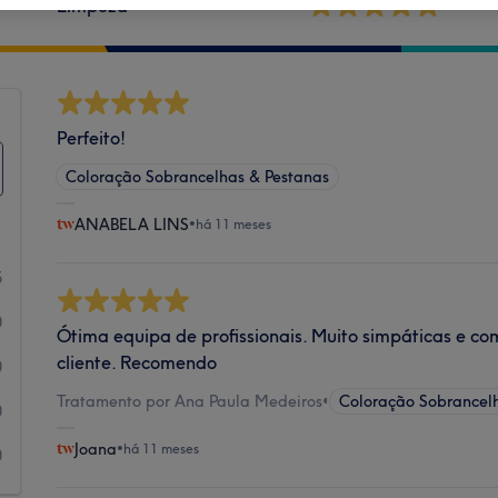
Limpeza
Perfeito!
Coloração Sobrancelhas & Pestanas
ANABELA LINS
•
há 11 meses
5
0
Ótima equipa de profissionais. Muito simpáticas e c
cliente. Recomendo
0
Tratamento por Ana Paula Medeiros
•
Coloração Sobrancel
0
Joana
•
há 11 meses
0