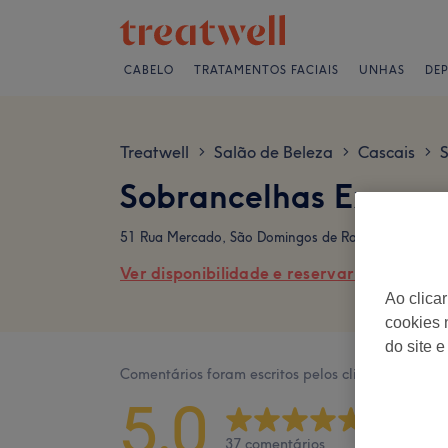
CABELO
TRATAMENTOS FACIAIS
UNHAS
DE
Treatwell
Salão de Beleza
Cascais
>
>
>
Sobrancelhas Express
51 Rua Mercado, São Domingos de Rana, PT
Ver disponibilidade e reservar online
Ao clica
cookies 
do site e
Comentários foram escritos pelos clientes após a v
5,0
37 comentários