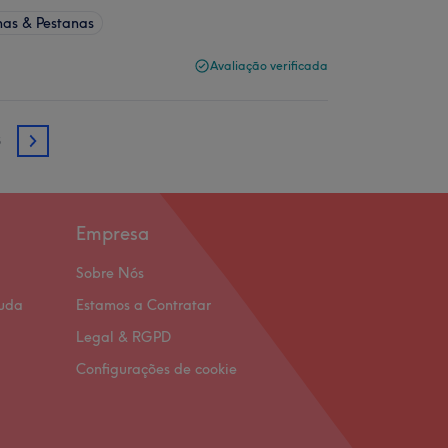
has & Pestanas
Avaliação verificada
3
3
Empresa
Sobre Nós
juda
Estamos a Contratar
Legal & RGPD
Configurações de cookie