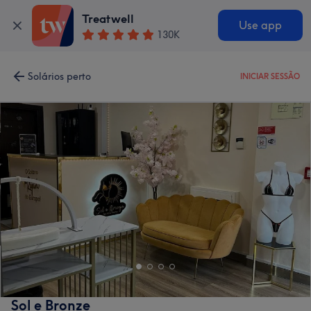
Treatwell
Use app
130K
Solários perto
INICIAR SESSÃO
Sol e Bronze