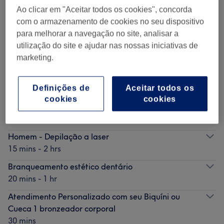
Ao clicar em "Aceitar todos os cookies", concorda
com o armazenamento de cookies no seu dispositivo
para melhorar a navegação no site, analisar a
Procurar mais centros
utilização do site e ajudar nas nossas iniciativas de
marketing.
Serviços populares
Definições de
Aceitar todos os
cookies
cookies
Jet Bronze
15 mins - 40 mins
Homem - Depilação a laser
15 mins - 2 hrs
Branqueamento estético dentário
20 mins - 1 hr
Atendimento Personalizado com seu Biquíni ou
Cueca 1 bronzeador corporal
30 mins