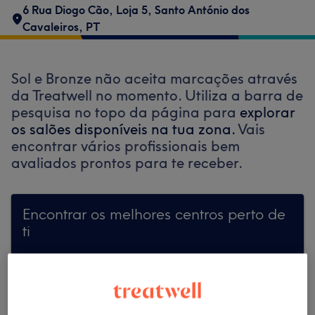
6 Rua Diogo Cão, Loja 5
,
Santo António dos
Cavaleiros
,
PT
Sol e Bronze não aceita marcações através
da Treatwell no momento. Utiliza a barra de
pesquisa no topo da página para
explorar
os salões disponíveis na tua zona.
Vais
encontrar vários profissionais bem
avaliados prontos para te receber.
Encontrar os melhores centros perto de
ti
Procurar Treatwell