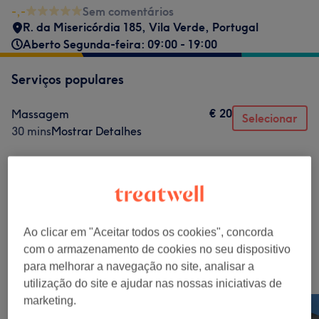
-,-
Sem comentários
R. da Misericórdia 185, Vila Verde, Portugal
Aberto Segunda-feira: 09:00 - 19:00
Serviços populares
€ 20
Massagem
Selecionar
30 mins
Mostrar Detalhes
Procurar serviços
Massagens Redutores E Reafirmantes
(
1
)
€ 20
Ao clicar em "Aceitar todos os cookies", concorda
com o armazenamento de cookies no seu dispositivo
para melhorar a navegação no site, analisar a
O nosso Trabalho
utilização do site e ajudar nas nossas iniciativas de
Clica na imagem para ver mais detalhes
marketing.