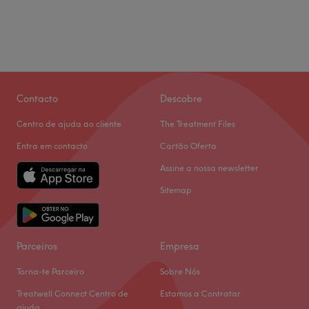
Contacto
Descobre
Centro de ajuda ao cliente
The Treatment Files
Entra em contacto
Cartão Oferta
Assine a nossa newsletter
Sitemap
Parceiros
Empresa
Torna-te Parceiro
Sobre Nós
Treatwell Connect Centro de
Estamos a Contratar
ajuda