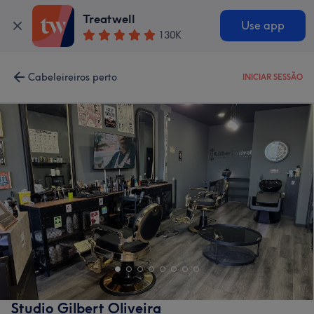
Treatwell
Use app
130K
Cabeleireiros perto
INICIAR SESSÃO
Studio Gilbert Oliveira