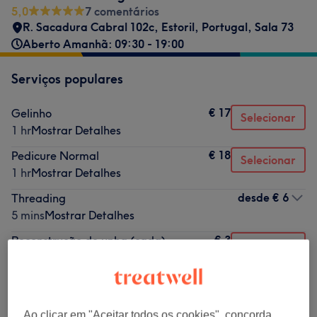
5,0
7 comentários
R. Sacadura Cabral 102c, Estoril, Portugal
,
Sala 73
Aberto Amanhã: 09:30 - 19:00
Serviços populares
€ 17
Gelinho
Selecionar
1 hr
Mostrar Detalhes
€ 18
Pedicure Normal
Selecionar
1 hr
Mostrar Detalhes
desde
€ 6
Threading
5 mins
Mostrar Detalhes
€ 3
Reconstrução de unha (cada)
Selecionar
15 mins
Mostrar Detalhes
desde
€ 1
Adicionais
15 mins
Mostrar Detalhes
Ao clicar em "Aceitar todos os cookies", concorda