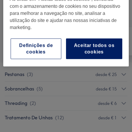
com o armazenamento de cookies no seu dispositivo
Procurar serviços
para melhorar a navegação no site, analisar a
utilização do site e ajudar nas nossas iniciativas de
marketing.
Tratamento de
Definições de
Aceitar todos os
Tudo
Depilação
unhas
cookies
cookies
Pestanas
(
3
)
desde € 25
Sobrancelhas
(
5
)
desde € 15
Threading
(
2
)
desde € 6
Tratamento De Unhas
(
12
)
desde € 1