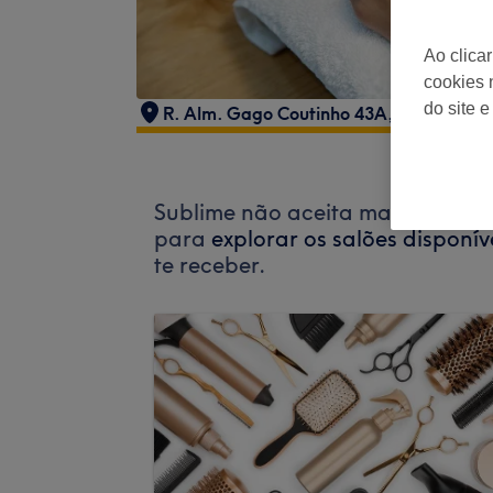
Ao clica
cookies 
do site e
R. Alm. Gago Coutinho 43A, Póvoa de S
Sublime não aceita marcações at
para
explorar os salões disponív
te receber.