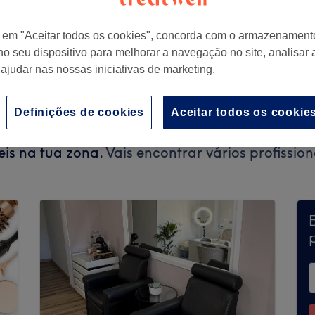
r em "Aceitar todos os cookies", concorda com o armazenament
no seu dispositivo para melhorar a navegação no site, analisar a
 ajudar nas nossas iniciativas de marketing.
anto Adrião, Portugal
Definições de cookies
Aceitar todos os cookie
ravés da Treatwell no momento. Utiliza a barr
eis na tua zona.
Vais encontrar vários profissi
p