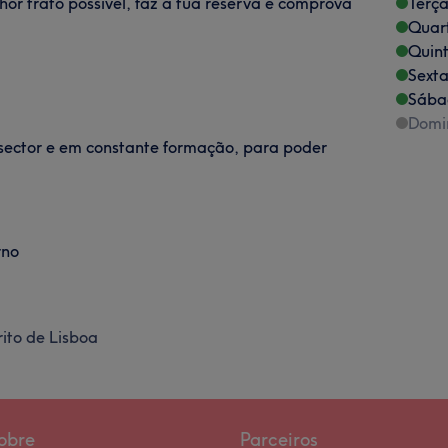
or trato possível, faz a tua reserva e comprova
Terça
Quart
Quint
Sexta
Sába
Domi
sector e em constante formação, para poder
rno
rito de Lisboa
obre
Parceiros