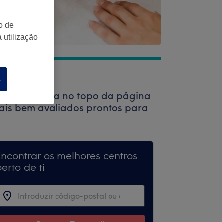
o de
 utilização
s
a de pesquisa no topo da página
onais bem avaliados prontos para
Encontrar os melhores centros
erto de ti