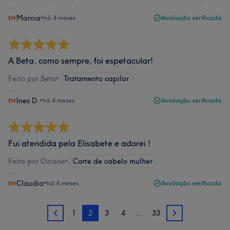
Marcia
•
há 4 meses
Avaliação verificada
A Beta, como sempre, foi espetacular!
Feito por Beta
•
Tratamento capilar
Ines D.
•
há 4 meses
Avaliação verificada
Fui atendida pela Elisabete e adorei !
Feito por Oziane
•
Corte de cabelo mulher
Claudia
•
há 4 meses
Avaliação verificada
1
2
3
4
…
33
1
3