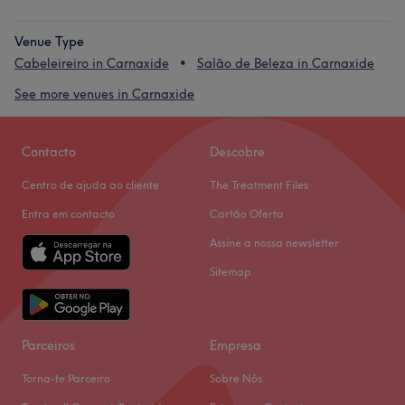
Venue Type
Cabeleireiro in Carnaxide
Salão de Beleza in Carnaxide
See more venues in Carnaxide
Contacto
Descobre
Centro de ajuda ao cliente
The Treatment Files
Entra em contacto
Cartão Oferta
Assine a nossa newsletter
Sitemap
Parceiros
Empresa
Torna-te Parceiro
Sobre Nós