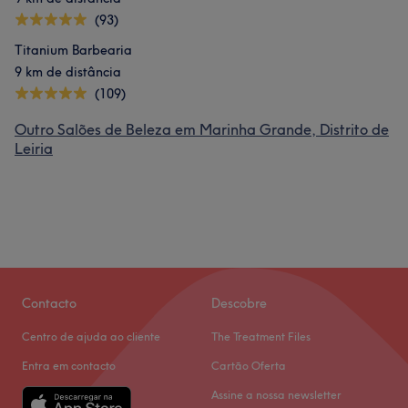
(93)
Titanium Barbearia
9 km de distância
(109)
Outro Salões de Beleza em Marinha Grande, Distrito de
Leiria
Contacto
Descobre
Centro de ajuda ao cliente
The Treatment Files
Entra em contacto
Cartão Oferta
Assine a nossa newsletter