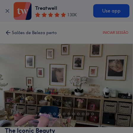
Treatwell
Use app
130K
Salões de Beleza perto
INICIAR SESSÃO
The Iconic Beauty