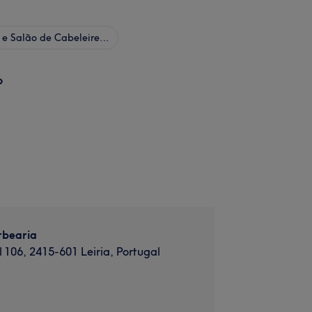
Cabeleireiro e Salão de Cabeleireiro
o
rbearia
l 106, 2415-601 Leiria, Portugal