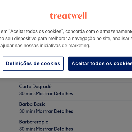
r em "Aceitar todos os cookies", concorda com o armazenament
no seu dispositivo para melhorar a navegação no site, analisar a
tugal
 ajudar nas nossas iniciativas de marketing.
Definições de cookies
Aceitar todos os cookie
Corte Basico
30 mins
Mostrar Detalhes
Corte Degradê
30 mins
Mostrar Detalhes
Barba Basic
30 mins
Mostrar Detalhes
Barboterapia
30 mins
Mostrar Detalhes