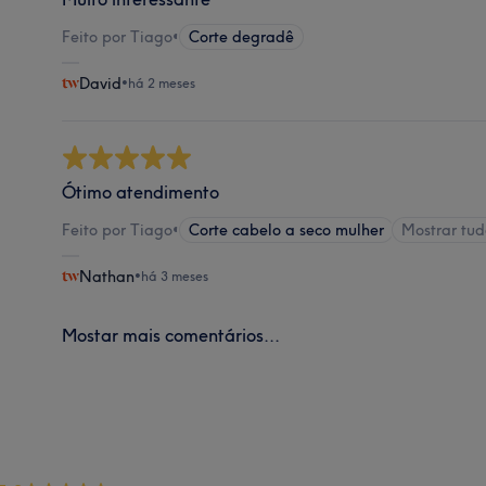
Feito por Tiago
•
Corte degradê
David
•
há 2 meses
Ótimo atendimento
Feito por Tiago
•
Corte cabelo a seco mulher
Mostrar tu
Nathan
•
há 3 meses
Mostar mais comentários...