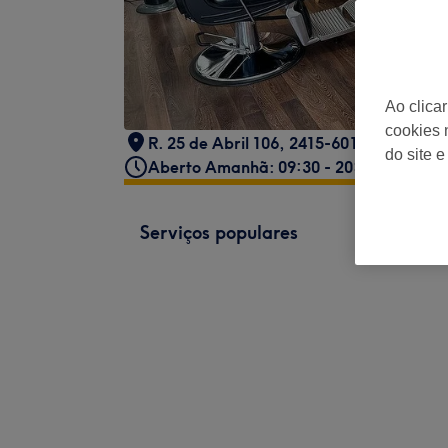
Ao clica
cookies 
R. 25 de Abril 106, 2415-601 Leiria, Por
do site e
Aberto Amanhã: 09:30 - 20:00
Serviços populares