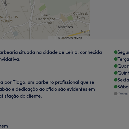
bearia situada na cidade de Leiria, conhecida
Segu
nvidativa.
Terça
Quart
Quint
Sexta
a por Tiago, um barbeiro profissional que se
Sába
paixão e dedicação ao ofício são evidentes em
Domi
tisfação do cliente.
omem