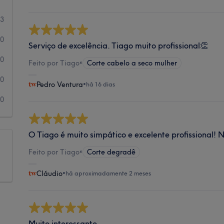
83
0
Serviço de excelência. Tiago muito profissional👏
0
Feito por Tiago
•
Corte cabelo a seco mulher
0
Pedro Ventura
•
há 16 dias
0
O Tiago é muito simpático e excelente profissional!
Feito por Tiago
•
Corte degradê
Cláudio
•
há aproximadamente 2 meses
Muito interessante