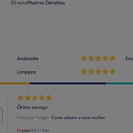
30 mins
Mostrar Detalhes
Ambiente
Em
Limpeza
Ótimo serviço
Feito por Tiago
•
Corte cabelo a seco mulher
joao
•
há 11 dias