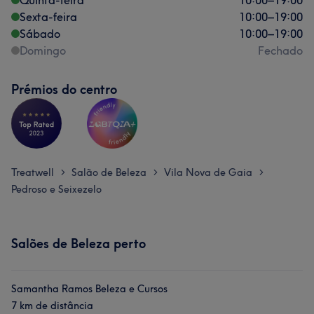
Quinta-feira
10:00
–
19:00
Sexta-feira
10:00
–
19:00
Sábado
10:00
–
19:00
Domingo
Fechado
Prémios do centro
Treatwell
Salão de Beleza
Vila Nova de Gaia
>
>
>
Pedroso e Seixezelo
Salões de Beleza perto
Samantha Ramos Beleza e Cursos
7 km de distância