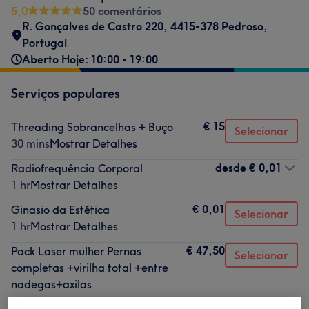
5,0
50 comentários
R. Gonçalves de Castro 220, 4415-378 Pedroso,
Portugal
Aberto Hoje: 10:00 - 19:00
Serviços populares
€ 15
Threading Sobrancelhas + Buço
Selecionar
30 mins
Mostrar Detalhes
desde
€ 0,01
Radiofrequência Corporal
1 hr
Mostrar Detalhes
€ 0,01
Ginasio da Estética
Selecionar
1 hr
Mostrar Detalhes
€ 47,50
Pack Laser mulher Pernas
Selecionar
completas +virilha total +entre
nadegas+axilas
1 hr
Mostrar Detalhes