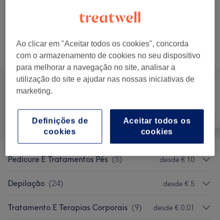
€ 10
Depilação Cera Glúteos
Selecionar
15 mins
Mostrar Detalhes
Ao clicar em "Aceitar todos os cookies", concorda
Procurar serviços
com o armazenamento de cookies no seu dispositivo
para melhorar a navegação no site, analisar a
utilização do site e ajudar nas nossas iniciativas de
marketing.
Tratamento de
Tudo
Depilação
unhas
Definições de
Aceitar todos os
cookies
cookies
Pedicure E Tratamentos Pés
(
5
)
desde € 10
Depilação
(
24
)
desde € 5
Tratamento E Terapias Corporais
(
9
)
desde € 0,01