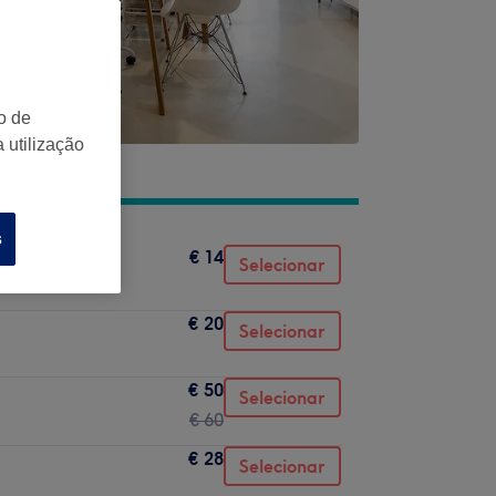
o de
 utilização
s
€ 14
Selecionar
€ 20
Selecionar
€ 50
Selecionar
€ 60
€ 28
Selecionar