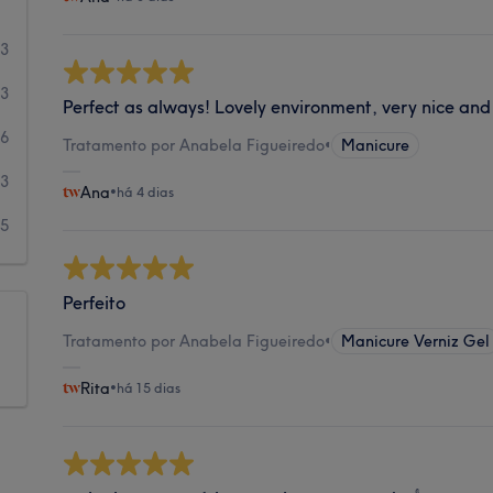
53
13
Perfect as always! Lovely environment, very nice and 
6
Tratamento por Anabela Figueiredo
•
Manicure
3
Ana
•
há 4 dias
5
Perfeito
Tratamento por Anabela Figueiredo
•
Manicure Verniz Gel
Rita
•
há 15 dias