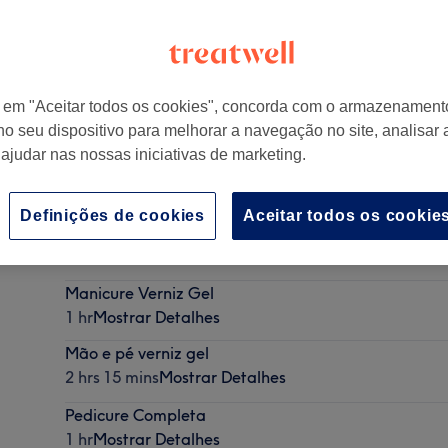
r em "Aceitar todos os cookies", concorda com o armazenament
no seu dispositivo para melhorar a navegação no site, analisar a
 Lisboa, Portugal
 ajudar nas nossas iniciativas de marketing.
Definições de cookies
Aceitar todos os cookie
Manicure
45 mins
Mostrar Detalhes
Manicure Verniz Gel
1 hr
Mostrar Detalhes
Mão e pé verniz gel
2 hrs 15 mins
Mostrar Detalhes
Pedicure Completa
1 hr
Mostrar Detalhes