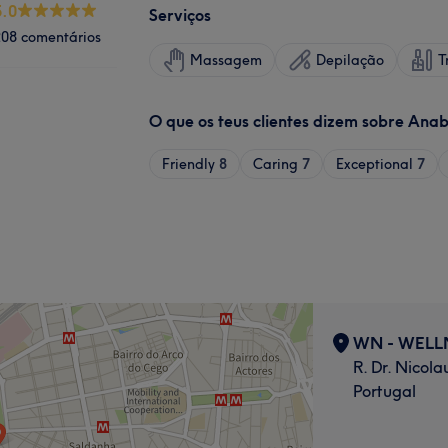
5.0
Serviços
208 comentários
Massagem
Depilação
T
O que os teus clientes dizem sobre Ana
Friendly
8
Caring
7
Exceptional
7
WN - WELL
R. Dr. Nicol
Portugal