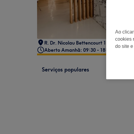
Ao clica
cookies 
R. Dr. Nicolau Bettencourt 1B, 1069-413
do site e
Aberto Amanhã: 09:30 - 18:30
Serviços populares