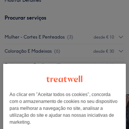
Mostrar Detalhes
Procurar serviços
Mulher - Cortes E Penteados
(
3
)
desde € 10
Coloração E Madeixas
(
6
)
desde € 30
Tratamentos Capilares
(
5
)
desde € 20
O nosso Trabalho
Clica na imagem para ver mais detalhes
Ao clicar em "Aceitar todos os cookies", concorda
com o armazenamento de cookies no seu dispositivo
para melhorar a navegação no site, analisar a
utilização do site e ajudar nas nossas iniciativas de
marketing.