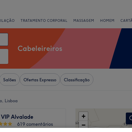
PILAÇÃO
TRATAMENTO CORPORAL
MASSAGEM
HOMEM
CART
Cabeleireiros
Salões
Ofertas Expresso
Classificação
o, Lisboa
+
 VIP Alvalade
619 comentários
−
rande, Lisboa