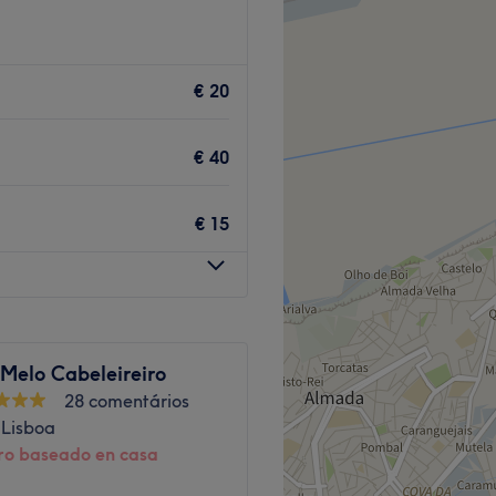
Go to venue
€ 20
Go to venue
€ 40
€ 15
 Melo Cabeleireiro
28 comentários
 Lisboa
ro baseado en casa