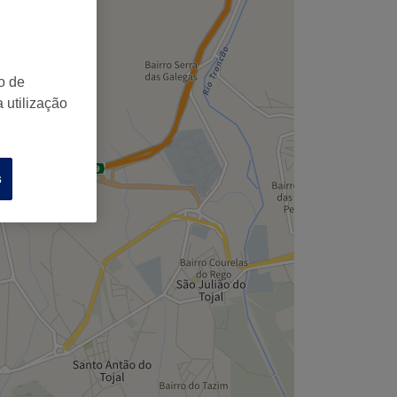
o de
 utilização
s