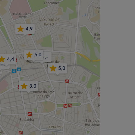
4,9
5,0
-,-
4,4
5,0
5,0
3,0