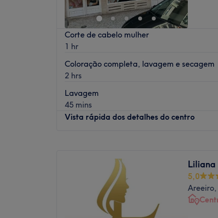
Domingo
Fechado
Ok
Corte de cabelo mulher
1 hr
Coloração completa, lavagem e secagem
2 hrs
Lavagem
45 mins
Vista rápida dos detalhes do centro
Segunda-feira
Fechado
Terça-feira
09:00
–
19:00
Liliana
Quarta-feira
09:00
–
19:00
5,0
Quinta-feira
09:00
–
19:00
Areeiro,
Sexta-feira
09:00
–
19:00
Cent
Sábado
09:00
–
17:00
Domingo
Fechado