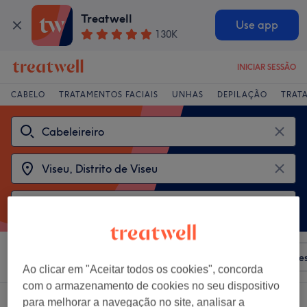
Treatwell
Use app
130K
INICIAR SESSÃO
CABELO
TRATAMENTOS FACIAIS
UNHAS
DEPILAÇÃO
TRAT
Ordenar por
Qualquer preço
Salões
Ofertas Expre
Ao clicar em "Aceitar todos os cookies", concorda
com o armazenamento de cookies no seu dispositivo
Escolhe entre 2
cabeleireiros em Viseu, Distrito de Viseu
para melhorar a navegação no site, analisar a