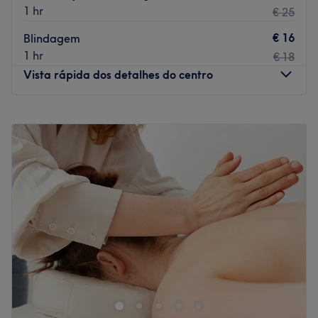
1 hr
€ 25
€ 16
Blindagem
1 hr
€ 18
Vista rápida dos detalhes do centro
Segunda-feira
10:00
–
18:00
Terça-feira
10:00
–
18:00
Quarta-feira
10:00
–
18:00
Quinta-feira
10:00
–
18:00
Sexta-feira
10:00
–
18:00
Sábado
10:00
–
14:00
Domingo
Fechado
Beleza Brasileira encontra-se em Viseu. Neste salão
oferecem os melhores tratamentos para cuidar de si e
desfrutar duma experiência inolvidável!
Transporte público mais próximo