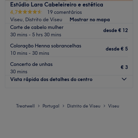
Estúdio Lara Cabeleireiro e estética
A 3 minutos a pé da paragem de autocarro Escola Grão
4,7
19 comentários
Vasco.
Viseu, Distrito de Viseu
Mostrar no mapa
A equipa
Corte de cabelo mulher
desde
€ 12
Uma equipa qualificada e experiente, especializada nas
30 mins - 5 hrs 30 mins
suas áreas de atuação.
Coloração Henna sobrancelhas
desde
€ 5
O que mais gostamos
10 mins - 30 mins
Ambiente: acolhedor e tranquilo.
Concerto de unhas
Especializados em:
€ 3
30 mins
Marcas e produtos utilizados:
Vista rápida dos detalhes do centro
Extras:
Go to venue
Segunda-feira
09:00
–
18:00
Terça-feira
09:00
–
18:00
Treatwell
Portugal
Distrito de Viseu
Viseu
>
>
>
Quarta-feira
09:00
–
18:00
Quinta-feira
09:00
–
18:00
Sexta-feira
09:00
–
18:00
Sábado
09:00
–
18:00