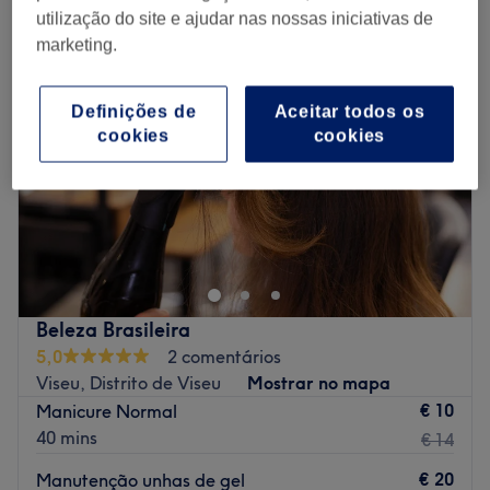
utilização do site e ajudar nas nossas iniciativas de
marketing.
Definições de
Aceitar todos os
cookies
cookies
Beleza Brasileira
5,0
2 comentários
Viseu, Distrito de Viseu
Mostrar no mapa
€ 10
Manicure Normal
40 mins
€ 14
€ 20
Manutenção unhas de gel