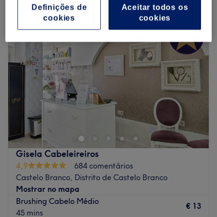
centro wellness em Castelo Branco, Distrito de Castelo Branco
Definições de
Aceitar todos os
cookies
cookies
Gisela Cabeleireiros
4,9
684 comentários
Castelo Branco, Distrito de Castelo Branco
Mostrar no mapa
Brushing Cabelo Médio
€ 13
45 mins