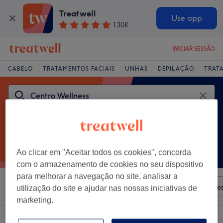
Treatwell
Use app
130K
INICIAR SESSÃO
CABELO
TRATAMENTOS FACIAIS
UNHAS
DEPILAÇÃO
TRAT
Ao clicar em "Aceitar todos os cookies", concorda
com o armazenamento de cookies no seu dispositivo
para melhorar a navegação no site, analisar a
Ordenar por
Qualquer preço
Salões
Ofertas Expre
utilização do site e ajudar nas nossas iniciativas de
marketing.
Um centro que oferece: