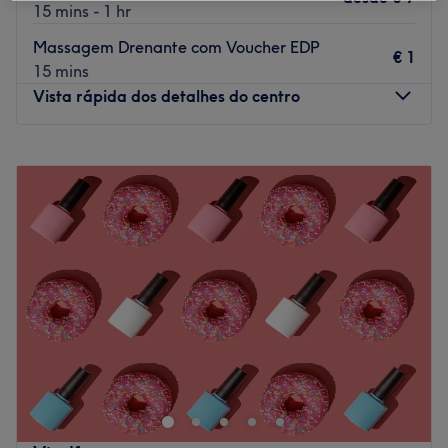
15 mins - 1 hr
Massagem Drenante com Voucher EDP
€ 1
15 mins
Vista rápida dos detalhes do centro
Segunda-feira
Fechado
Terça-feira
09:00
–
19:30
Quarta-feira
09:00
–
19:30
Quinta-feira
09:00
–
19:30
Sexta-feira
09:00
–
19:30
Sábado
09:00
–
19:30
Domingo
Fechado
Activebegin Urban SPA, localizado em Valbom, é um
espaço dedicado à massagem e bem-estar. Este local
promete uma experiência de rejuvenescimento e
relaxamento inigualável através dos seus serviços.