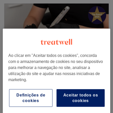
Ao clicar em "Aceitar todos os cookies", concorda
com o armazenamento de cookies no seu dispositivo
para melhorar a navegação no site, analisar a
utilização do site e ajudar nas nossas iniciativas de
Active Begin Urban SPA
marketing.
4,9
215 comentários
Oporto
Mostrar no mapa
Verniz Gel Pés
Definições de
Aceitar todos os
€ 10
15 mins
cookies
cookies
Manicure
desde
€ 7