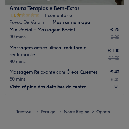
Transporte público mais próximo:
Amura Terapias e Bem-Estar
1,0
1 comentário
A equipa:
Povoa De Varzim
Mostrar no mapa
Uma equipa com anos de experiência no sector e em
€ 25
Mini-facial + Massagem Facial
constante formação, para poder oferece-te os melhores
30 mins
€ 30
tratamentos.
Massagem anticelulítica, redutora e
O que mais gostamos:
€ 130
reafirmante
Ambiente: elegante, chique e moderno
€ 150
40 mins
Especializados em: beleza
€ 42
Massagem Relaxante com Óleos Quentes
Go to venue
50 mins
€ 45
Vista rápida dos detalhes do centro
Segunda-feira
Fechado
Terça-feira
Fechado
Treatwell
Portugal
Norte Region
Oporto
>
>
>
Quarta-feira
Fechado
Quinta-feira
Fechado