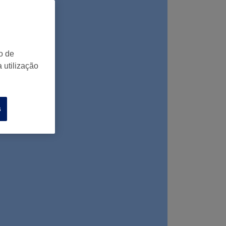
o de
 utilização
s