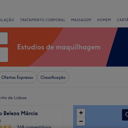
PILAÇÃO
TRATAMENTO CORPORAL
MASSAGEM
HOMEM
CART
Estudios de maquilhagem
Ofertas Expresso
Classificação
rito de Lisboa
+
to Beleza Márcia
s
−
268 comentários