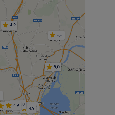
4,9
-,-
5,0
0
5,0
4,9
4,9
4,9
4,9
4,9