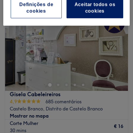
spa em Castelo Branco, Distrito de Castelo Branco
Definições de
Aceitar todos os
cookies
cookies
Gisela Cabeleireiros
4,9
685 comentários
Castelo Branco, Distrito de Castelo Branco
Mostrar no mapa
Corte Mulher
€ 16
30 mins