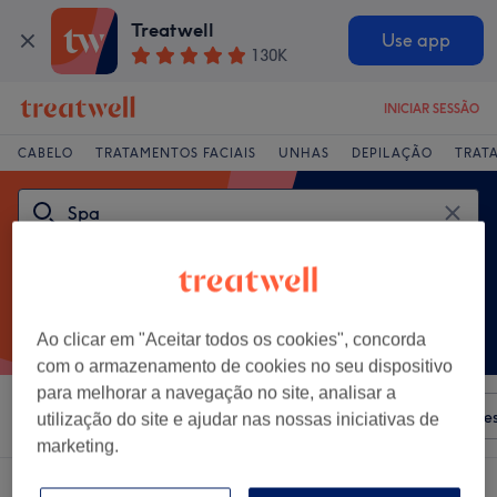
Treatwell
Use app
130K
INICIAR SESSÃO
CABELO
TRATAMENTOS FACIAIS
UNHAS
DEPILAÇÃO
TRAT
Ao clicar em "Aceitar todos os cookies", concorda
com o armazenamento de cookies no seu dispositivo
para melhorar a navegação no site, analisar a
Ordenar por
Qualquer preço
Salões
Ofertas Expre
utilização do site e ajudar nas nossas iniciativas de
marketing.
Um centro que oferece: