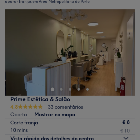
aparar franjas em Área Metropolitana do Porto
Prime Estética & Salão
4,8
33 comentários
Oporto
Mostrar no mapa
€ 8
Corte franja
10 mins
€ 10
Vista rápida dos detalhes do centro