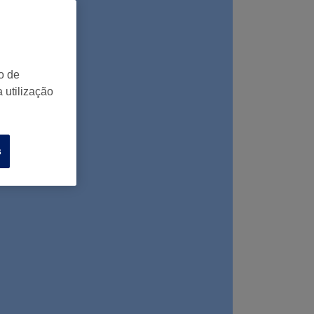
o de
 utilização
s