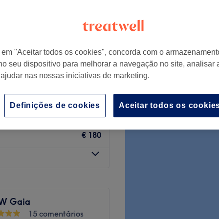
r em "Aceitar todos os cookies", concorda com o armazenament
mprido - Balayage
€ 180
no seu dispositivo para melhorar a navegação no site, analisar a
 ajudar nas nossas iniciativas de marketing.
€ 245
€ 180
Definições de cookies
Aceitar todos os cookie
€ 245
€ 180
 W Gaia
15 comentários