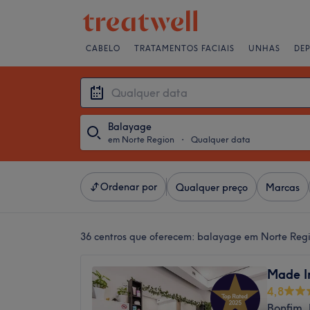
CABELO
TRATAMENTOS FACIAIS
UNHAS
DE
Balayage
em Norte Region
・
Qualquer data
Ordenar por
Qualquer preço
Marcas
36 centros que oferecem:
balayage em Norte Reg
Made In
4,8
Bonfim, 