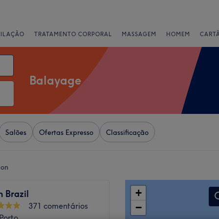
PILAÇÃO
TRATAMENTO CORPORAL
MASSAGEM
HOMEM
CART
Balayage
Salões
Ofertas Expresso
Classificação
ion
+
 Brazil
371 comentários
−
Porto