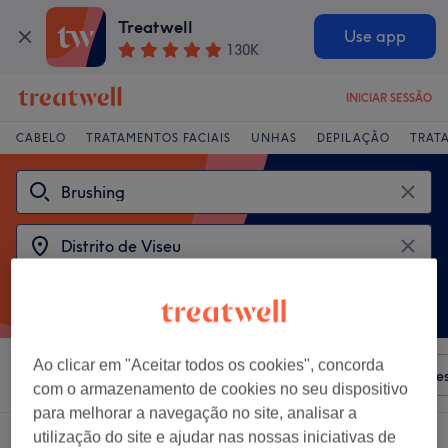
Treatwell
Use app
130K
INICIAR SESSÃO
CABELO
TRATAMENTOS FACIAIS
UNHAS
DEPILAÇÃO
TRAT
Ao clicar em "Aceitar todos os cookies", concorda
Ordenar por
Qualquer preço
Salões
Ofertas Expre
com o armazenamento de cookies no seu dispositivo
para melhorar a navegação no site, analisar a
utilização do site e ajudar nas nossas iniciativas de
2 centros que oferecem:
brushing em Distrito de Viseu