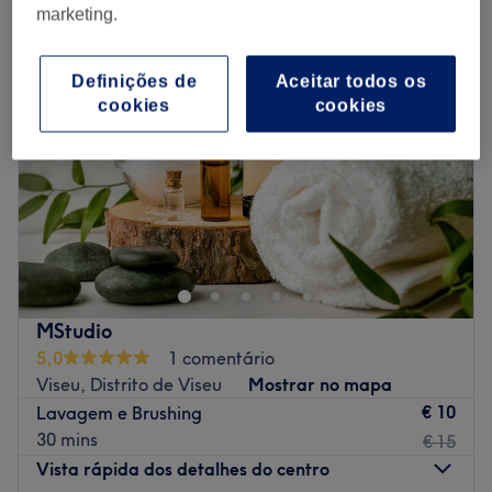
marketing.
NOVO
Definições de
Aceitar todos os
cookies
cookies
MStudio
5,0
1 comentário
Viseu, Distrito de Viseu
Mostrar no mapa
€ 10
Lavagem e Brushing
30 mins
€ 15
Vista rápida dos detalhes do centro