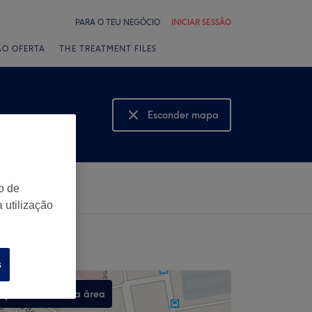
PARA O TEU NEGÓCIO
INICIAR SESSÃO
ÃO OFERTA
THE TREATMENT FILES
Esconder mapa
Mostrar mapa
o de
 utilização
s
Procurar nesta área