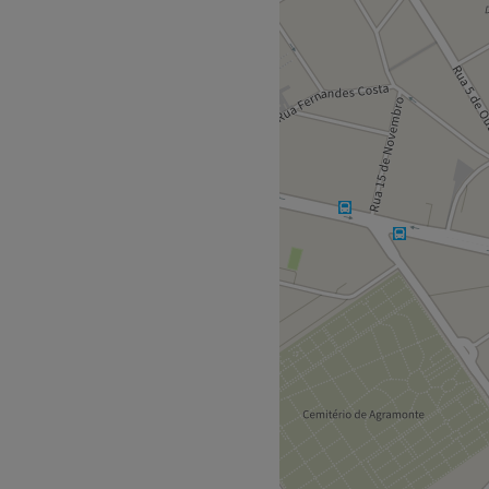
especializada em cabelos
clusivos e tratamentos
ocurando sempre o que há de
m trabalho que incentiva a
é ser referência em produtos
colados, destacando-se pela
 qualidade, dedicação,
so e ética. Reserva já!
e metro e paragem de
experiência que acompanha
ual perfeito.
nada, em tons cálidos e