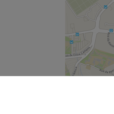
agem e Tratamentos
trição/Reconstrução).
l
Go to venue