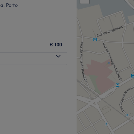
a, Porto
€ 100
para cuidar da autoestima e