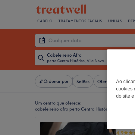
CABELO
TRATAMENTOS FACIAIS
UNHAS
DE
Cabeleireiro Afro
perto Centro Histórico, Vila Nova de Gaia
・
Qualquer 
Ordenar por
Salões
Ofertas Expresso
Ao clica
cookies 
do site e
Um centro que oferece:
cabeleireiro afro perto Centro Histórico, Vila No
Cachos 
4,9