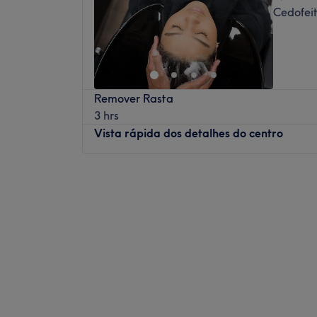
Cedofeit
Remover Rasta
3 hrs
Vista rápida dos detalhes do centro
Segunda-feira
09:00
–
18:00
Terça-feira
09:00
–
18:00
Quarta-feira
09:00
–
18:00
Quinta-feira
09:00
–
18:00
Sexta-feira
09:00
–
18:00
Sábado
09:00
–
18:00
Domingo
Fechado
A Cachos Brasil é uma marca que nasceu 