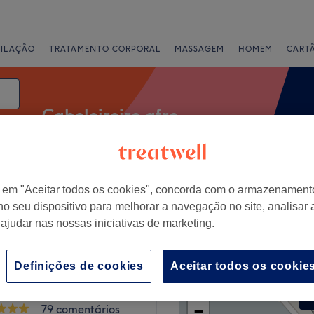
PILAÇÃO
TRATAMENTO CORPORAL
MASSAGEM
HOMEM
CART
Cabeleireiro afro
data
Classificação
r em "Aceitar todos os cookies", concorda com o armazenament
no seu dispositivo para melhorar a navegação no site, analisar a
 ajudar nas nossas iniciativas de marketing.
va de Gaia
Definições de cookies
Aceitar todos os cookie
+
Brasil
79 comentários
−