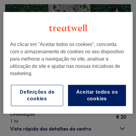
Ao clicar em "Aceitar todos os cookies", concorda
com o armazenamento de cookies no seu dispositivo
para melhorar a navegação no site, analisar a
utilização do site e ajudar nas nossas iniciativas de
marketing.
Daniella Ghessa Studio de Beleza
Definições de
Aceitar todos os
5,0
169 comentários
cookies
cookies
Povoa De Varzim
Mostrar no mapa
Ondulação
€ 20
1 hr
Vista rápida dos detalhes do centro