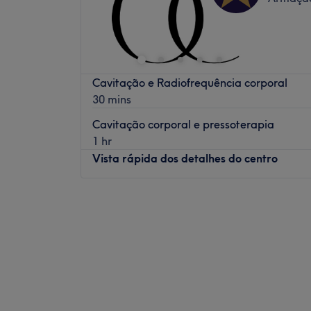
Cavitação e Radiofrequência corporal
30 mins
Cavitação corporal e pressoterapia
1 hr
Vista rápida dos detalhes do centro
Segunda-feira
10:00
–
19:00
Terça-feira
10:00
–
19:00
Quarta-feira
10:00
–
19:00
Quinta-feira
10:00
–
19:00
Sexta-feira
10:00
–
19:00
Sábado
10:00
–
16:00
Domingo
Fechado