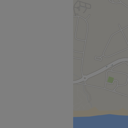
Quinta dos Arcos, Lt.10
ntrar todos os serviços de
rfeita e realçar a tua
ia no sector que oferece um
entes.
Go to venue