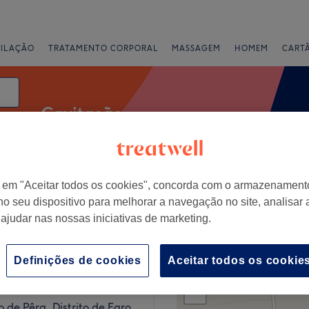
PILAÇÃO
TRATAMENTO CORPORAL
MASSAGEM
HOMEM
CART
Cavitação
data
r em "Aceitar todos os cookies", concorda com o armazenament
Ofertas Expresso
Classificação
no seu dispositivo para melhorar a navegação no site, analisar a
 ajudar nas nossas iniciativas de marketing.
êra, Distrito de Faro
Definições de cookies
Aceitar todos os cookie
+
Beauty
76 comentários
−
de Pêra, Distrito de Faro