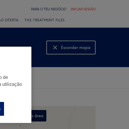
PARA O TEU NEGÓCIO
INICIAR SESSÃO
ÃO OFERTA
THE TREATMENT FILES
Esconder mapa
Mostrar mapa
o de
 utilização
s
Procurar nesta área
,