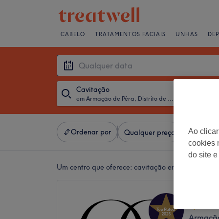
CABELO
TRATAMENTOS FACIAIS
UNHAS
DE
Cavitação
em Armação de Pêra, Distrito de Faro
・
Qualquer 
Ao clica
Ordenar por
Qualquer preço
Salões
cookies 
do site e
Um centro que oferece:
cavitação em Armação de P
Rocci 
4,9
Armação 