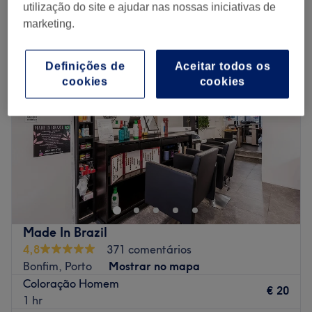
coloração e madeixas homens perto Mafamude e Vilar do Paraíso,
utilização do site e ajudar nas nossas iniciativas de
Vila Nova de Gaia
marketing.
Definições de
Aceitar todos os
cookies
cookies
Made In Brazil
4,8
371 comentários
Bonfim, Porto
Mostrar no mapa
Coloração Homem
€ 20
1 hr