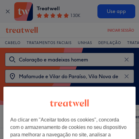
Treatwell
Use app
130K
INICIAR SESSÃO
CABELO
TRATAMENTOS FACIAIS
UNHAS
DEPILAÇÃO
TRAT
Ordenar por
Qualquer preço
Salões
Ofertas Expre
Ao clicar em "Aceitar todos os cookies", concorda
com o armazenamento de cookies no seu dispositivo
para melhorar a navegação no site, analisar a
2 centros que oferecem: