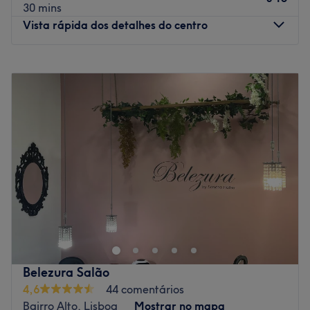
30 mins
Vista rápida dos detalhes do centro
Segunda-feira
Fechado
Terça-feira
10:00
–
19:00
Quarta-feira
10:00
–
19:00
Quinta-feira
10:00
–
19:00
Sexta-feira
10:00
–
19:00
Sábado
10:00
–
19:00
Domingo
Fechado
Voltado ao publico infantil e suas mães no coração de
Almada.
Transporte público mais próximo:
A equipa:
Belezura Salão
Uma equipa com anos de experiência no sector e em
4,6
44 comentários
constante formação, para poder oferece-te os melhores
Bairro Alto, Lisboa
Mostrar no mapa