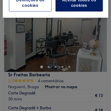
Definições de
Aceitar todos os
cookies
cookies
Sr Freitas Barbearia
5,0
4 comentários
Nogueiró, Braga
Mostrar no mapa
Corte Degradê
€ 13
30 mins
Corte Degradê + Barba
€ 18