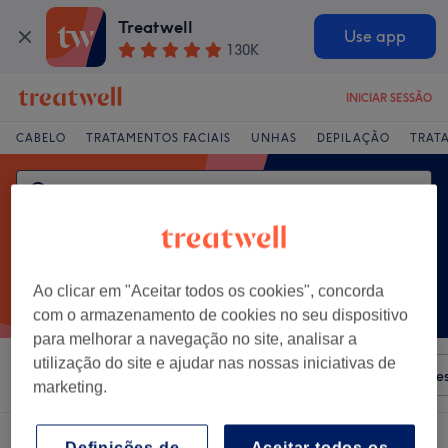
Treatwell
Use app
130K
INICIAR SESSÃO
CABELO
TRATAMENTOS FACIAIS
UNHAS
DEPILAÇÃO
TRAT
Ao clicar em "Aceitar todos os cookies", concorda
com o armazenamento de cookies no seu dispositivo
para melhorar a navegação no site, analisar a
utilização do site e ajudar nas nossas iniciativas de
Ordenar por
Qualquer preço
Salões
Ofertas Expre
marketing.
Um centro que oferece:
corte degradê perto Fraião, Braga