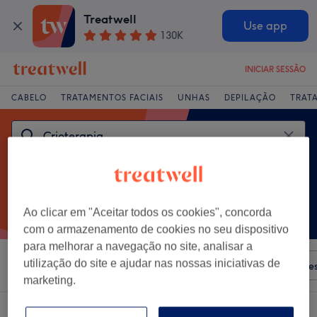
Treatwell
Use app
130K
INICIAR SESSÃO
CABELO
TRATAMENTOS FACIAIS
UNHAS
DEPILAÇÃO
TRAT
Ao clicar em "Aceitar todos os cookies", concorda
com o armazenamento de cookies no seu dispositivo
para melhorar a navegação no site, analisar a
utilização do site e ajudar nas nossas iniciativas de
Ordenar por
Qualquer preço
Salões
Ofertas Expre
marketing.
Um centro que oferece:
crioterapia em Alvor, Distrito de Faro