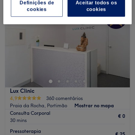
Definições de
Aceitar todos os
cookies
cookies
Lux Clinic
4,9
360 comentários
Praia da Rocha, Portimão
Mostrar no mapa
Consulta Corporal
€ 0
30 mins
Pressoterapia
€ 25