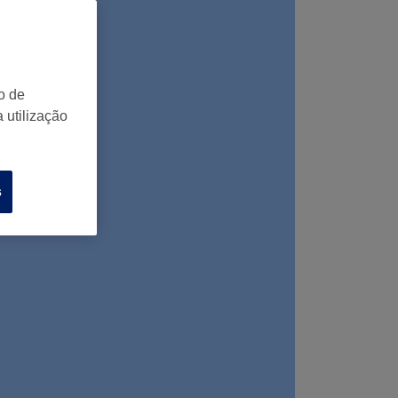
o de
 utilização
s