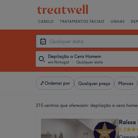
CABELO
TRATAMENTOS FACIAIS
UNHAS
DE
Depilação a Cera Homem
em Portugal
・
Qualquer data
Ordenar por
Qualquer preço
Marcas
215 centros que oferecem:
depilação a cera home
Raíssa 
5,0
Campo G