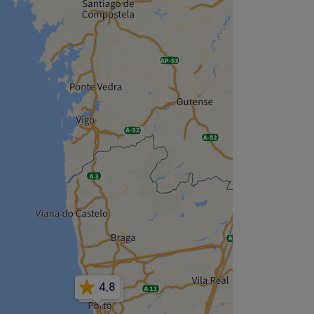
4,8
4,8