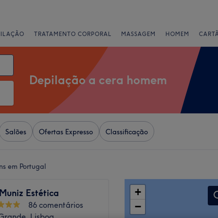
PILAÇÃO
TRATAMENTO CORPORAL
MASSAGEM
HOMEM
CART
Depilação a cera homem
Salões
Ofertas Expresso
Classificação
ns em Portugal
+
Muniz Estética
86 comentários
−
rande, Lisboa