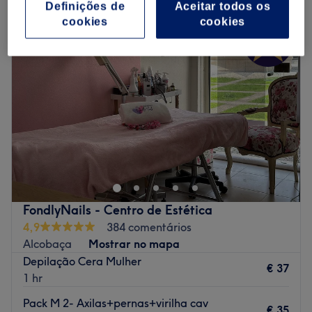
Definições de
Aceitar todos os
cookies
cookies
FondlyNails - Centro de Estética
4,9
384 comentários
Alcobaça
Mostrar no mapa
Depilação Cera Mulher
€ 37
1 hr
Pack M 2- Axilas+pernas+virilha cav
€ 35