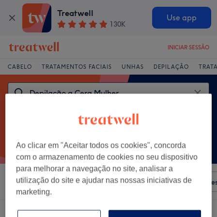
Treatwell
Use app
130K
INICIAR SESSÃO
CABELO
TRATAMENTOS FACIAIS
UNHAS
DEPILAÇÃO
TRAT
Ao clicar em "Aceitar todos os cookies", concorda
com o armazenamento de cookies no seu dispositivo
para melhorar a navegação no site, analisar a
utilização do site e ajudar nas nossas iniciativas de
Ordenar por
Qualquer preço
Salões
Ofertas Expre
marketing.
Um centro que oferece:
depilação a cera mulher em Alcobaça