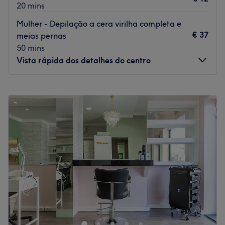
20 mins
Mulher - Depilação a cera virilha completa e
€ 37
meias pernas
50 mins
Vista rápida dos detalhes do centro
Segunda-feira
09:00
–
20:00
Terça-feira
09:00
–
19:30
Quarta-feira
09:00
–
20:30
Quinta-feira
09:00
–
20:30
Sexta-feira
09:00
–
20:00
Sábado
09:00
–
18:00
Domingo
Fechado
Raíssa Muniz Estética encontra-se em Lisboa. Neste
salão oferecem os melhores tratamentos para cuidar de
si e desfrutar duma experiência inolvidável!