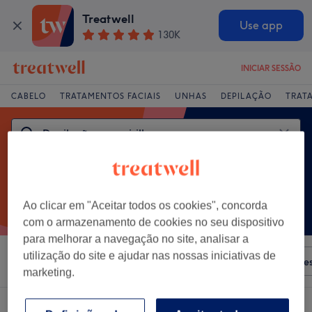
Treatwell
Use app
130K
INICIAR SESSÃO
CABELO
TRATAMENTOS FACIAIS
UNHAS
DEPILAÇÃO
TRAT
Ao clicar em "Aceitar todos os cookies", concorda
com o armazenamento de cookies no seu dispositivo
para melhorar a navegação no site, analisar a
utilização do site e ajudar nas nossas iniciativas de
Ordenar por
Qualquer preço
Salões
Ofertas Expre
marketing.
Um centro que oferece:
depilação cera virilha em Albufeira