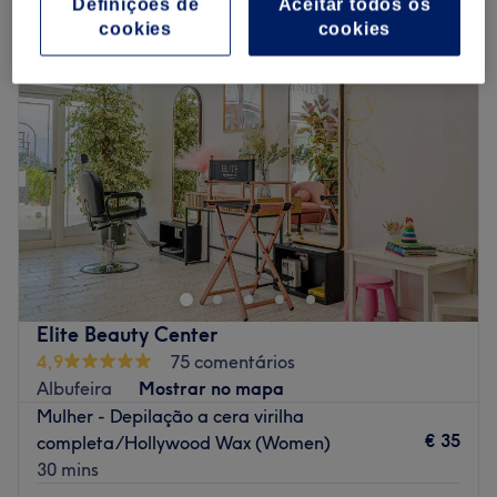
Definições de
Aceitar todos os
cookies
cookies
Elite Beauty Center
4,9
75 comentários
Albufeira
Mostrar no mapa
Mulher - Depilação a cera virilha
€ 35
completa/Hollywood Wax (Women)
30 mins