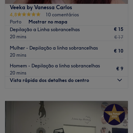
Transporte público mais próximo:
Veeka by Vanessa Carlos
4,8
10 comentários
A equipa:
Porto
Mostrar no mapa
Uma equipa com anos de experiência no sector e em
€ 15
Depilação a Linha sobrancelhas
constante formação, para poder oferece-te os melhores
20 mins
€ 17
tratamentos.
Mulher - Depilação a linha sobrancelhas
O que mais gostamos:
€ 10
20 mins
Ambiente: acolhedor e moderno
Especializados em: barbearia, cabelo
Homem - Depilação a linha sobrancelhas
€ 9
20 mins
Go to venue
Vista rápida dos detalhes do centro
Segunda-feira
09:00
–
17:00
Terça-feira
14:00
–
17:00
Quarta-feira
09:00
–
17:00
Quinta-feira
09:00
–
17:00
Sexta-feira
09:00
–
17:00
Sábado
Fechado