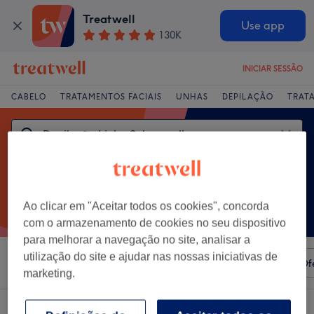
Treatwell
Use app
130K
INICIAR SESSÃO
CABELO
TRATAMENTOS FACIAIS
UNHAS
DEPILAÇÃO
TRAT
Ao clicar em "Aceitar todos os cookies", concorda
com o armazenamento de cookies no seu dispositivo
para melhorar a navegação no site, analisar a
utilização do site e ajudar nas nossas iniciativas de
Ordenar por
Qualquer preço
Marcas
Salões
Of
marketing.
Um centro que oferece: