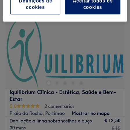
Definições de
Aceitar todos os
depilação linha sobrancelha em Portimão, Distrito de Faro
cookies
cookies
Iquilibrium Clínica - Estética, Saúde e Bem-
Estar
5,0
2 comentários
Praia da Rocha, Portimão
Mostrar no mapa
€ 12,50
Depilação a linha sobrancelhas e buço
30 mins
€ 15