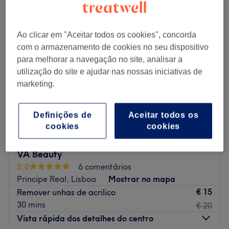
Ao clicar em "Aceitar todos os cookies", concorda
com o armazenamento de cookies no seu dispositivo
para melhorar a navegação no site, analisar a
utilização do site e ajudar nas nossas iniciativas de
marketing.
Definições de
Aceitar todos os
cookies
cookies
VA Beauty
5,0
6 comentários
Principe Real, Lisboa
Mostrar no mapa
€ 15
Remover unhas de acrilico
30 mins
€ 20
Vista rápida dos detalhes do centro