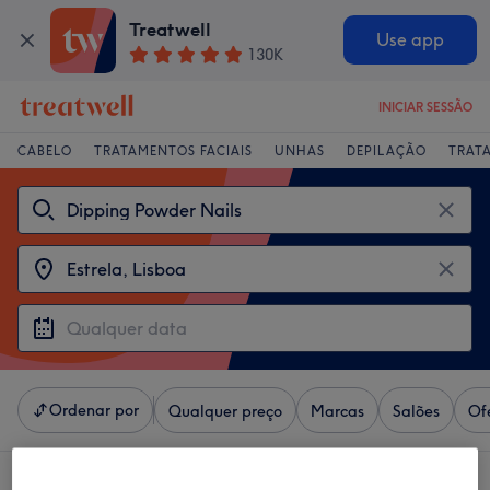
Treatwell
Use app
130K
INICIAR SESSÃO
CABELO
TRATAMENTOS FACIAIS
UNHAS
DEPILAÇÃO
TRAT
Ordenar por
Qualquer preço
Marcas
Salões
Of
4 centros que oferecem:
dipping powder nails perto Estrela, Lisboa