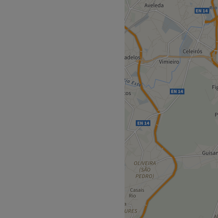
Go to venue
tar.
ética corporal e facial.
aser, cavitação ,
roagulhamento.
conforto e bem estar. Com
 completa, contamos