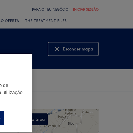
PARA O TEU NEGÓCIO
INICIAR SESSÃO
ÃO OFERTA
THE TREATMENT FILES
Esconder mapa
Mostrar mapa
o de
 utilização
s
Procurar nesta área
,