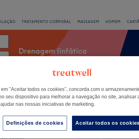
PILAÇÃO
TRATAMENTO CORPORAL
MASSAGEM
HOMEM
CART
Drenagem linfática
Salões
Ofertas Expresso
Classificação
r em "Aceitar todos os cookies", concorda com o armazenament
no seu dispositivo para melhorar a navegação no site, analisar a
 ajudar nas nossas iniciativas de marketing.
 Cividade, Braga
+
Studio Dellaparte
Definições de cookies
Aceitar todos os cookie
3 comentários
−
aro, Braga