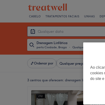
CABELO
TRATAMENTOS FACIAIS
UNHAS
DE
Drenagem Linfática
perto Cividade, Braga
・
Qualquer data
Ordenar por
Qualquer preço
Marcas
Ao clica
cookies 
do site e
3 centros que oferecem:
drenagem linfática perto
Flavia 
5,0
São Láz