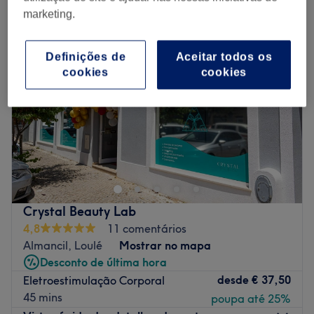
marketing.
Definições de
Aceitar todos os
cookies
cookies
Crystal Beauty Lab
4,8
11 comentários
Almancil, Loulé
Mostrar no mapa
Desconto de última hora
desde
€ 37,50
Eletroestimulação Corporal
45 mins
poupa até 25%