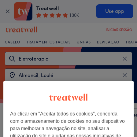
Treatwell
Use app
130K
INICIAR SESSÃO
CABELO
TRATAMENTOS FACIAIS
UNHAS
DEPILAÇÃO
TRAT
Ao clicar em "Aceitar todos os cookies", concorda
Ordenar por
Qualquer preço
Salões
Ofertas Expre
com o armazenamento de cookies no seu dispositivo
para melhorar a navegação no site, analisar a
2 centros que oferecem:
eletroterapia perto Almancil, Loulé
utilização do site e ajudar nas nossas iniciativas de