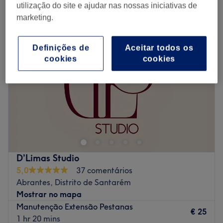
extensão pestanas em Abrantes, Distrito de Santarém
utilização do site e ajudar nas nossas iniciativas de
marketing.
Definições de
Aceitar todos os
cookies
cookies
D’Limas Studio
5,0
37 comentários
Abrantes, Distrito de Santarém
Mostrar no mapa
Manutenção Extensão Pestanas
€ 25
1 hr 20 mins