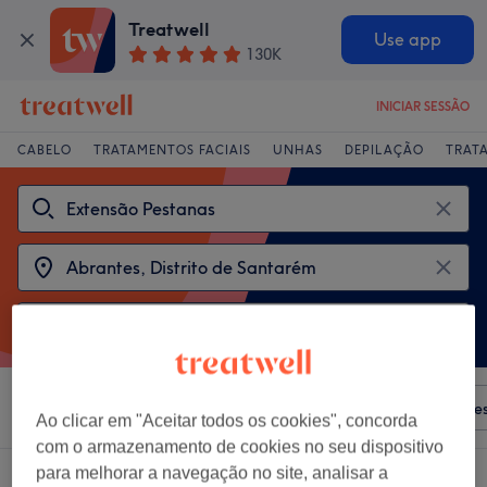
Treatwell
Use app
130K
INICIAR SESSÃO
CABELO
TRATAMENTOS FACIAIS
UNHAS
DEPILAÇÃO
TRAT
Ordenar por
Qualquer preço
Salões
Ofertas Expre
Ao clicar em "Aceitar todos os cookies", concorda
com o armazenamento de cookies no seu dispositivo
para melhorar a navegação no site, analisar a
2 centros que oferecem: