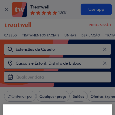
Treatwell
Use app
130K
INICIAR SESSÃO
CABELO
TRATAMENTOS FACIAIS
UNHAS
DEPILAÇÃO
TRAT
Ordenar por
Qualquer preço
Salões
Ofertas Expre
4 centros que oferecem: