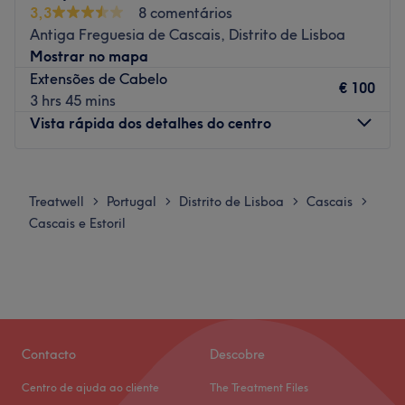
3,3
8 comentários
O que mais gostamos
Antiga Freguesia de Cascais, Distrito de Lisboa
Ambiente: moderno, elegante e acolhedor
Mostrar no mapa
Especializados em: cabelo
Extensões de Cabelo
€ 100
Marcas:
3 hrs 45 mins
Go to venue
Vista rápida dos detalhes do centro
Segunda-feira
08:00
–
18:00
Terça-feira
09:00
–
18:00
Treatwell
Portugal
Distrito de Lisboa
Cascais
>
>
>
>
Quarta-feira
10:00
–
18:00
Cascais e Estoril
Quinta-feira
10:00
–
18:30
Sexta-feira
07:00
–
20:00
Sábado
08:00
–
20:00
Domingo
Fechado
O Daby's Cabeleireiro e Estética encontra-se na Galeria
Contacto
Descobre
Alfarrobeira, em Cascais. Este espaço oferece uma
Centro de ajuda ao cliente
The Treatment Files
variedade ampla de serviços de cabeleiro e essenciais