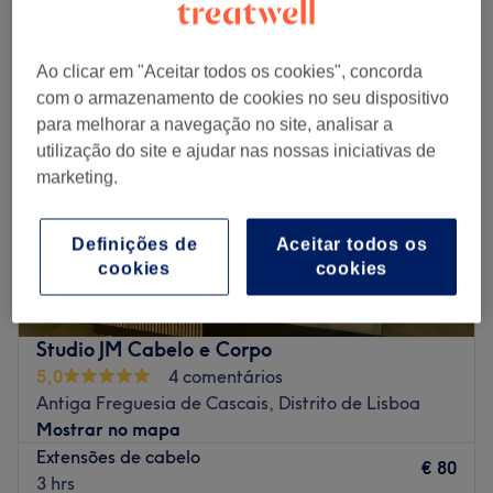
extensões de cabelo em Cascais e Estoril, Distrito de Lisboa
Ao clicar em "Aceitar todos os cookies", concorda
com o armazenamento de cookies no seu dispositivo
para melhorar a navegação no site, analisar a
utilização do site e ajudar nas nossas iniciativas de
marketing.
Definições de
Aceitar todos os
cookies
cookies
Studio JM Cabelo e Corpo
5,0
4 comentários
Antiga Freguesia de Cascais, Distrito de Lisboa
Mostrar no mapa
Extensões de cabelo
€ 80
3 hrs