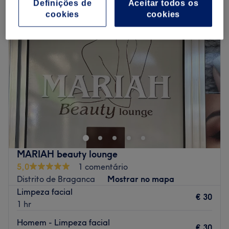
Definições de
Aceitar todos os
cookies
cookies
MARIAH beauty lounge
5,0
1 comentário
Distrito de Braganca
Mostrar no mapa
Limpeza facial
€ 30
1 hr
Homem - Limpeza facial
€ 30