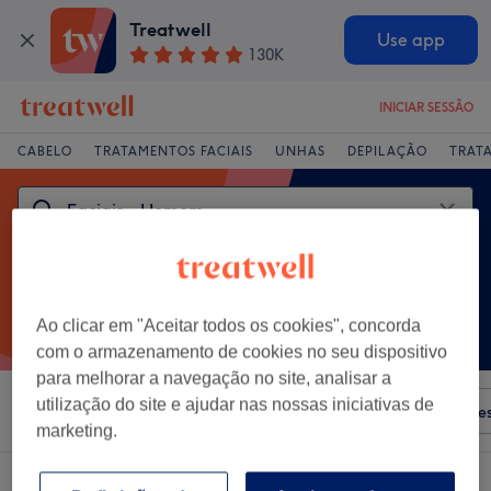
Treatwell
Use app
130K
INICIAR SESSÃO
CABELO
TRATAMENTOS FACIAIS
UNHAS
DEPILAÇÃO
TRAT
Ao clicar em "Aceitar todos os cookies", concorda
com o armazenamento de cookies no seu dispositivo
para melhorar a navegação no site, analisar a
utilização do site e ajudar nas nossas iniciativas de
Ordenar por
Qualquer preço
Salões
Ofertas Expre
marketing.
Um centro que oferece:
faciais - homem em Distrito de Braganca