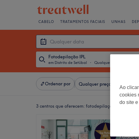
CABELO
TRATAMENTOS FACIAIS
UNHAS
DE
Fotodepilação IPL
em Distrito de Setúbal
・
Qualquer data
Ordenar por
Qualquer preço
Marcas
Ao clica
cookies 
do site e
3 centros que oferecem:
fotodepilação ipl em Dist
Emotio
5,0
Almada