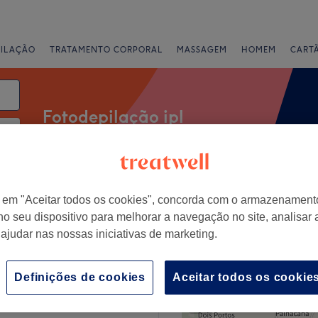
PILAÇÃO
TRATAMENTO CORPORAL
MASSAGEM
HOMEM
CART
Fotodepilação ipl
Salões
Ofertas Expresso
Classificação
r em "Aceitar todos os cookies", concorda com o armazenament
no seu dispositivo para melhorar a navegação no site, analisar a
 ajudar nas nossas iniciativas de marketing.
rito de Setúbal
+
Definições de cookies
Aceitar todos os cookie
ns Day Spa
356 comentários
−