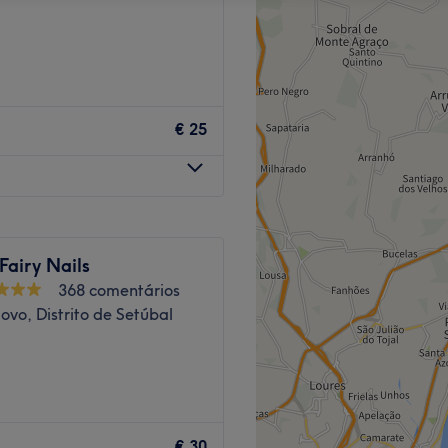
€ 25
 Fairy Nails
368 comentários
ovo, Distrito de Setúbal
ste centro pretende cuidar
erdadeiros momentos de
€ 30