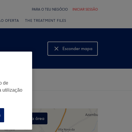
PARA O TEU NEGÓCIO
INICIAR SESSÃO
ÃO OFERTA
THE TREATMENT FILES
Esconder mapa
Mostrar mapa
o de
 utilização
s
Procurar nesta área
,