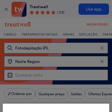
Treatwell
Use app
130K
INICIAR SESSÃO
CABELO
TRATAMENTOS FACIAIS
UNHAS
DEPILAÇÃO
TRAT
Ordenar por
Qualquer preço
Salões
Ofertas Expre
4 centros que oferecem:
fotodepilação ipl em Norte Region