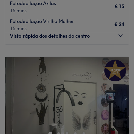
Fotodepilação Axilas
€ 15
15 mins
Fotodepilação Virilha Mulher
€ 24
15 mins
Vista rápida dos detalhes do centro
Segunda-feira
09:00
–
19:00
Terça-feira
09:00
–
19:00
Quarta-feira
09:00
–
19:00
Quinta-feira
09:00
–
19:00
Sexta-feira
09:00
–
19:00
Sábado
09:00
–
19:00
Domingo
Fechado
A Jordana Teixeira Micropigmentação e Estética situa-se
na Rua do Paraíso 4 Cave, no Porto, e promete cuidar do
teu corpo melhor que ninguém. A Jordana está à tua
espera para te dar todo o atendimento personalizado