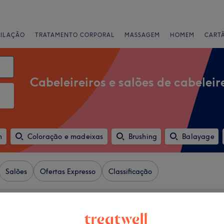
PILAÇÃO
TRATAMENTO CORPORAL
MASSAGEM
HOMEM
CART
Cabeleireiros e salões de cabeleir
m
Coloração e madeixas
Brushing
Balayage
Salões
Ofertas Expresso
Classificação
va-Cacém