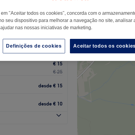
+
 Beauty
r em "Aceitar todos os cookies", concorda com o armazenament
1 comentário
−
no seu dispositivo para melhorar a navegação no site, analisar a
a-Cacém
 ajudar nas nossas iniciativas de marketing.
Definições de cookies
Aceitar todos os cookie
€ 15
€ 25
desde
€ 15
desde
€ 10