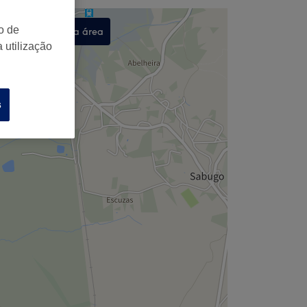
o de
Procurar nesta área
 utilização
,
s