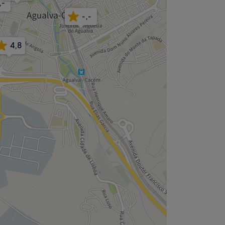
,-
-,-
4,8