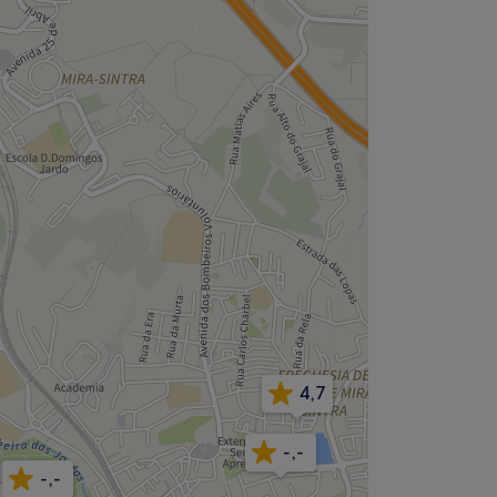
4,7
-,-
-,-