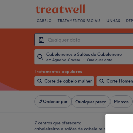
CABELO
TRATAMENTOS FACIAIS
UNHAS
DE
Cabeleireiros e Salões de Cabeleireiro
em Agualva-Cacém
・
Qualquer data
Tratamentos populares
Corte de cabelo mulher
Corte Home
Ordenar por
Qualquer preço
Marcas
7 centros que oferecem:
cabeleireiros e salões de cabeleireiro em Agual