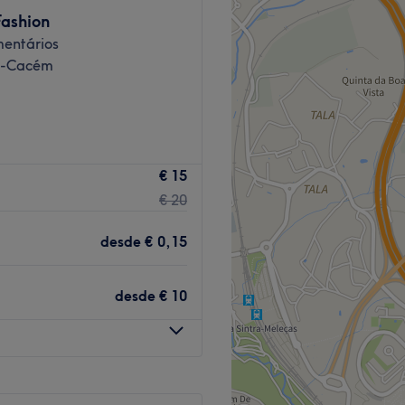
Fashion
entários
a-Cacém
. Se procuras os melhores
€ 15
s marcas e o melhor trato
€ 20
 ti mesma!
desde
€ 0,15
ector e em constante
desde
€ 10
res tratamentos.