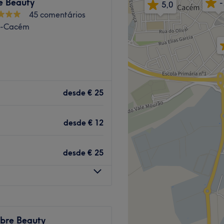
e Beauty
-
5,0
45 comentários
a-Cacém
Go to venue
alizado em Agualva-Cacém.
desde
€ 25
ão do Cacém 1213, 1219,
ue te deixam na rua do
desde
€ 12
desde
€ 25
ltamente capacitados e
ar uma experiência
ante
bre Beauty