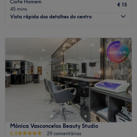
Corte Homem
€ 15
Go to venue
45 mins
Vista rápida dos detalhes do centro
Segunda-feira
08:00
–
18:00
Terça-feira
09:00
–
18:00
Quarta-feira
10:00
–
18:00
Quinta-feira
10:00
–
18:30
Sexta-feira
07:00
–
20:00
Sábado
08:00
–
20:00
Domingo
Fechado
O Daby's Cabeleireiro e Estética encontra-se na Galeria
Alfarrobeira, em Cascais. Este espaço oferece uma
variedade ampla de serviços de cabeleiro e essenciais
da estética, como são as manicures e as depilações.
Aqui, encontrarás o que precisas para cuidar-te dos pés
Mónica Vasconcelos Beauty Studio
à cabeça. Reserva já!
5,0
29 comentários