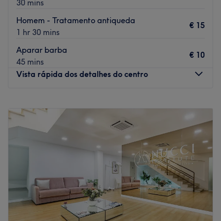
30 mins
Go to venue
Homem - Tratamento antiqueda
€ 15
1 hr 30 mins
Aparar barba
€ 10
45 mins
Vista rápida dos detalhes do centro
Segunda-feira
08:15
–
21:00
Terça-feira
08:15
–
21:00
Quarta-feira
08:15
–
21:00
Quinta-feira
08:15
–
21:00
Sexta-feira
08:15
–
21:00
Sábado
08:15
–
21:00
Domingo
09:00
–
14:00
Beauty Port Cascais is a modern beauty space located in
the heart of Cascais. We offer a wide range of services
including massage, hair services, manicure and pedicure,