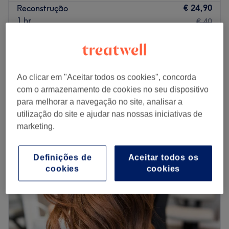
€ 24,90
Reconstrução
1 hr
€ 40
€ 89,90
Alisamento
2 hrs 30 mins
€ 150
Corte Masculino
€ 25
Ao clicar em "Aceitar todos os cookies", concorda
30 mins
com o armazenamento de cookies no seu dispositivo
Vista rápida dos detalhes do centro
para melhorar a navegação no site, analisar a
utilização do site e ajudar nas nossas iniciativas de
Segunda-feira
10:00
–
19:00
marketing.
Terça-feira
10:00
–
19:00
Quarta-feira
10:00
–
19:00
Definições de
Aceitar todos os
Quinta-feira
10:00
–
19:00
cookies
cookies
Sexta-feira
10:00
–
19:00
Sábado
10:00
–
19:00
Domingo
Fechado
Amalfi Beauty Hair encontra-se em Estoril. Neste salão