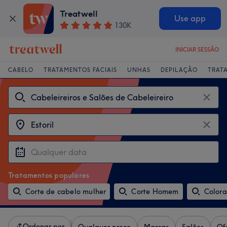
Treatwell
Use app
130K
INICIAR SESSÃO
CABELO
TRATAMENTOS FACIAIS
UNHAS
DEPILAÇÃO
TRAT
Tratamentos populares
Corte de cabelo mulher
Corte Homem
Color
Ordenar por