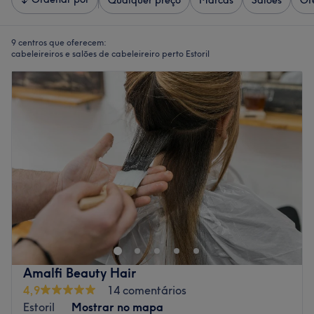
Qualquer preço
Marcas
Salões
Of
9 centros que oferecem:
cabeleireiros e salões de cabeleireiro perto Estoril
Amalfi Beauty Hair
4,9
14 comentários
Estoril
Mostrar no mapa