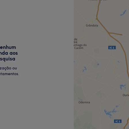
nenhum
nda aos
esquisa
ização ou
atamentos.