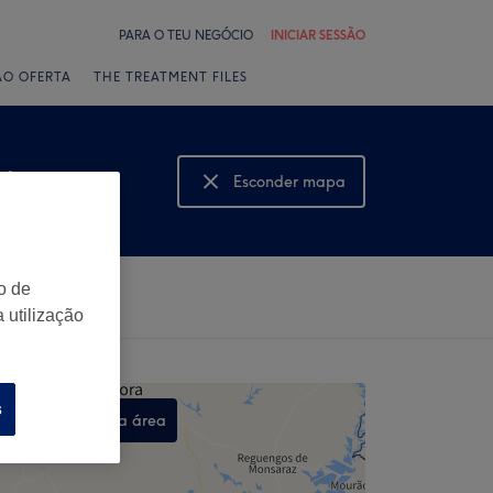
PARA O TEU NEGÓCIO
INICIAR SESSÃO
ÃO OFERTA
THE TREATMENT FILES
eiro
Esconder mapa
Mostrar mapa
o de
 utilização
s
Procurar nesta área
,