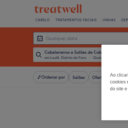
CABELO
TRATAMENTOS FACIAIS
UNHAS
DE
Cabeleireiros e Salões de Cabeleireiro
em Loulé, Distrito de Faro
・
Qualquer data
Ao clica
Ordenar por
Salões
Ofertas Expresso
cookies 
do site e