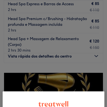
€ 85
Head Spa Express e Barras de Access
2 hrs
€ 110
Head Spa Premium c/ Brushing - Hidratação
€ 85
profunda e Massagem incluída
€ 110
2 hrs
Head Spa + Massagem de Relaxamento
€ 120
(Corpo)
€ 150
2 hrs 30 mins
Vista rápida dos detalhes do centro
Segunda-feira
10:00
–
19:00
Terça-feira
10:00
–
19:00
Quarta-feira
10:00
–
19:00
Quinta-feira
10:00
–
19:00
Sexta-feira
10:00
–
19:00
Sábado
10:00
–
19:00
Domingo
Fechado