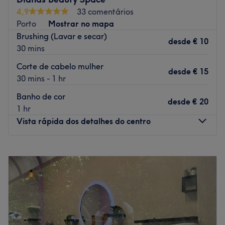
4,9
33 comentários
A equipa:
Porto
Mostrar no mapa
Uma equipa com anos de experiência no sector e em
Brushing (Lavar e secar)
desde
€ 10
constante formação, para poder oferece-te os melhores
30 mins
tratamentos.
Corte de cabelo mulher
O que mais gostamos:
desde
€ 15
30 mins - 1 hr
Ambiente: acolhedor e moderno
Especializados em: cabelo
Banho de cor
desde
€ 20
1 hr
Go to venue
Vista rápida dos detalhes do centro
Segunda-feira
09:00
–
19:30
Terça-feira
09:00
–
19:30
Quarta-feira
09:00
–
19:30
Quinta-feira
09:00
–
19:30
Sexta-feira
09:00
–
19:30
Sábado
09:00
–
19:30
Domingo
Fechado