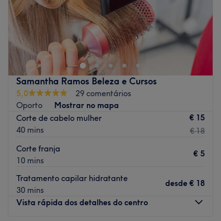
Domingo
09:00
–
22:00
Ninja Master Barbershop encontra-se em Vila Nova de
Gaia. Este espaço está pensado e dedicado
exclusivamente á harmonia, tranquilidade e excelência
da arte da barbearia. Se estás pela zona, vem conhecer!
A equipa:
Samantha Ramos Beleza e Cursos
5,0
29 comentários
Uma equipa qualificada e experiente, especializada nas
Oporto
Mostrar no mapa
suas áreas de atuação.
€ 15
Corte de cabelo mulher
O que mais gostamos:
40 mins
€ 18
Ambiente: acolhedor
Especializados em: Cortes Clássicos , Modernos e barba
Corte franja
€ 5
10 mins
Go to venue
Tratamento capilar hidratante
desde
€ 18
30 mins
Vista rápida dos detalhes do centro