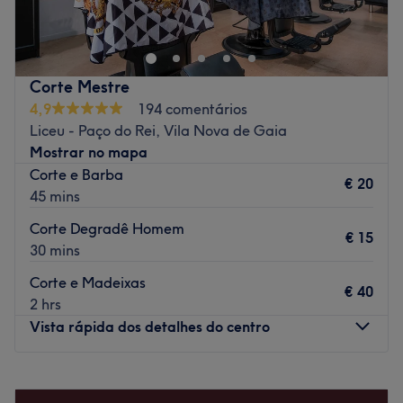
Gaia. Neste salão oferecem os melhores tratamentos
para cuidar de si e desfrutar duma experiência
inolvidável!
Transporte público mais próximo
Corte Mestre
4,9
194 comentários
A 6 minutos a pé da paragem de autocarro de Rua da
Liceu - Paço do Rei, Vila Nova de Gaia
Praia.
Mostrar no mapa
A equipa
Corte e Barba
€ 20
Uma equipa qualificada e experiente, especializada nas
45 mins
suas áreas de atuação.
Corte Degradê Homem
€ 15
O que mais gostamos
30 mins
Ambiente: acolhedor e tranquilo.
Corte e Madeixas
Especializados em: beleza.
€ 40
2 hrs
Go to venue
Vista rápida dos detalhes do centro
Segunda-feira
10:00
–
20:00
Terça-feira
10:00
–
20:00