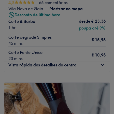
4,8
66 comentários
A equipa
Vila Nova de Gaia
Mostrar no mapa
Uma equipa qualificada e experiente, especializada nas
Desconto de última hora
suas áreas de atuação.
desde
€ 23,36
Corte & Barba
1 hr
poupa até 9%
O que mais gostamos
Ambiente: acolhedor e tranquilo.
Corte degradê Simples
€ 15,95
Especializados em:
45 mins
Marcas e produtos utilizados:
Corte Pente Único
Extras:
€ 10,95
20 mins
Go to venue
Vista rápida dos detalhes do centro
Segunda-feira
09:00
–
22:00
Terça-feira
09:00
–
22:00
Quarta-feira
09:00
–
22:00
Quinta-feira
09:00
–
22:00
Sexta-feira
09:00
–
22:00
Sábado
09:00
–
22:00