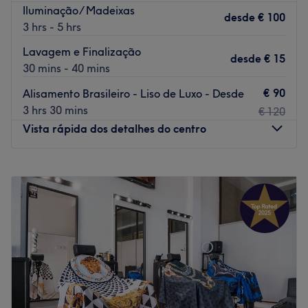
Iluminação/ Madeixas
desde
€ 100
3 hrs - 5 hrs
Lavagem e Finalização
desde
€ 15
30 mins - 40 mins
€ 90
Alisamento Brasileiro - Liso de Luxo - Desde
3 hrs 30 mins
€ 120
Vista rápida dos detalhes do centro
Segunda-feira
10:00
–
18:00
Terça-feira
10:00
–
18:00
Quarta-feira
10:00
–
18:00
Quinta-feira
10:00
–
18:00
Sexta-feira
10:00
–
18:00
Sábado
10:00
–
14:00
Domingo
Fechado
The Exclusive Experience encontra-se em Vila Nova de