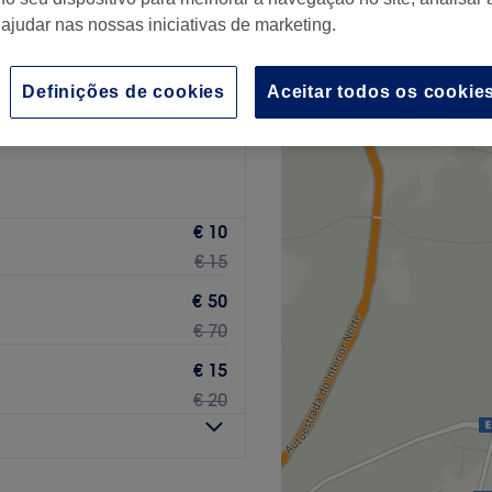
 ajudar nas nossas iniciativas de marketing.
+
o
1 comentário
−
Definições de cookies
Aceitar todos os cookie
istrito de Viseu
€ 10
€ 15
€ 50
€ 70
€ 15
€ 20