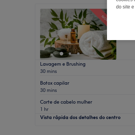
do site e
MStudi
NOVO
5,0
Viseu, D
Lavagem e Brushing
30 mins
Botox capilar
30 mins
Corte de cabelo mulher
1 hr
Vista rápida dos detalhes do centro
Segunda-feira
09:30
–
19:00