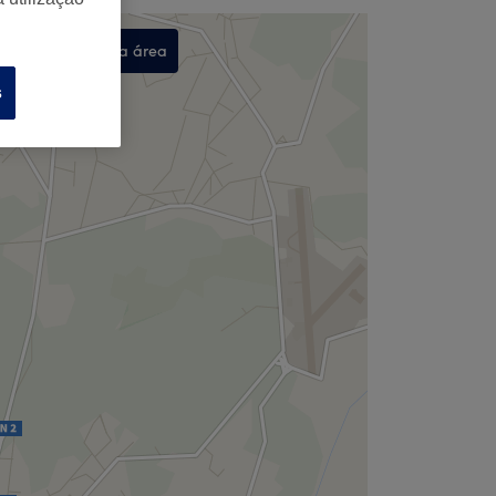
Procurar nesta área
,
s