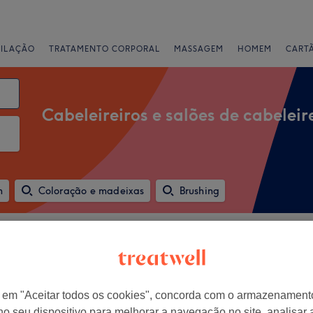
PILAÇÃO
TRATAMENTO CORPORAL
MASSAGEM
HOMEM
CART
Cabeleireiros e salões de cabeleir
m
Coloração e madeixas
Brushing
Ofertas Expresso
Classificação
r em "Aceitar todos os cookies", concorda com o armazenament
strito de Viseu
no seu dispositivo para melhorar a navegação no site, analisar a