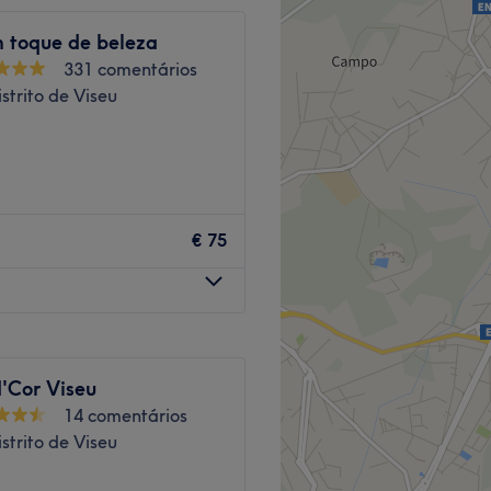
 toque de beleza
331 comentários
istrito de Viseu
s tratamentos de estética e
veis e efetuar a tua reserva
€ 75
 Ranhados - Misericórdia.
d'Cor Viseu
stética e da beleza, que
14 comentários
cas da área através de
istrito de Viseu