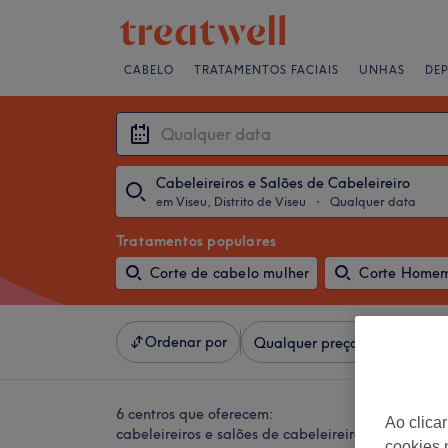
CABELO
TRATAMENTOS FACIAIS
UNHAS
DE
Cabeleireiros e Salões de Cabeleireiro
em Viseu, Distrito de Viseu
・
Qualquer data
Tratamentos populares
Corte de cabelo mulher
Corte Home
Ordenar por
Qualquer preço
Salões
6 centros que oferecem:
Ao clica
cabeleireiros e salões de cabeleireiro em Viseu, Di
cookies 