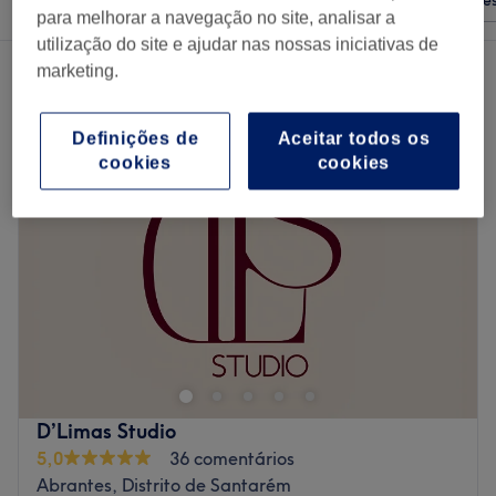
Qualquer preço
Salões
Ofertas Expre
para melhorar a navegação no site, analisar a
utilização do site e ajudar nas nossas iniciativas de
2 centros que oferecem:
marketing.
tratamentos de depilação em Abrantes, Distrito de Santarém
Definições de
Aceitar todos os
cookies
cookies
D’Limas Studio
5,0
36 comentários
Abrantes, Distrito de Santarém