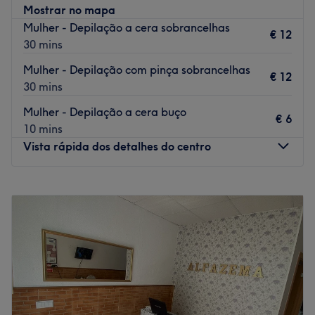
Mostrar no mapa
Mulher - Depilação a cera sobrancelhas
€ 12
30 mins
Mulher - Depilação com pinça sobrancelhas
€ 12
30 mins
Mulher - Depilação a cera buço
€ 6
10 mins
Vista rápida dos detalhes do centro
Segunda-feira
09:00
–
20:00
Terça-feira
09:00
–
20:00
Quarta-feira
09:00
–
20:00
Quinta-feira
09:00
–
20:00
Sexta-feira
09:00
–
20:00
Sábado
09:00
–
20:00
Domingo
Fechado