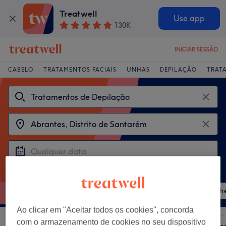
Treatwell
Use app
130K
INICIAR SESSÃO
CABELO
TRATAMENTOS FACIAIS
UNHAS
DEPILAÇÃO
TRAT
Tratamentos populares
Depilação cera virilha
Depilação Cera Pernas Mulh
Ao clicar em "Aceitar todos os cookies", concorda
com o armazenamento de cookies no seu dispositivo
Ordenar por